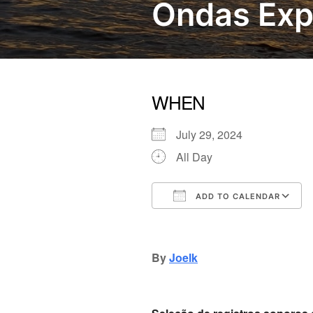
Ondas Exp
WHEN
July 29, 2024
All Day
ADD TO CALENDAR
Download ICS
Google Calendar
iCalendar
Office
By
Joelk