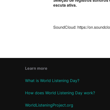
Seleção de registros sonoros
escuta ativa.
SoundCloud: https://on.soundc
Learn more
What is World Listening Day?
How does World Listening Day work?
WorldListeningProject.org