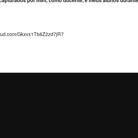
 capturados por mim, como docente, e meus alunos durante
loud.com/Gkxvx1Tb8Z2zd7jR7