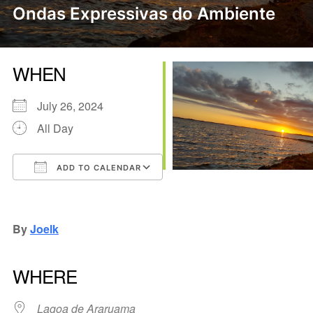
Ondas Expressivas do Ambiente
WHEN
July 26, 2024
All Day
ADD TO CALENDAR
Download ICS
Google Calendar
iCalendar
Office 365
Outlook Live
By
Joelk
WHERE
Lagoa de Araruama