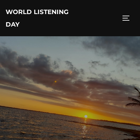
Skip
WORLD LISTENING
to
TOGG
content
DAY