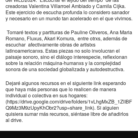
creadoras Valentina Villarroel Ambiado y Camila Cijka.
Este ejercicio de escucha profunda lo considero sanador
y necesario en un mundo tan acelerado en el que vivimos.
Tomaré textos y partituras de Pauline Oliveros, Ana Maria
Romano, Fluxus, Akari Komura, entre otrxs, además de
escuchar afectivamente obras de artistxs
latinoamericanxs. Estas piezas no solo involucran el
paisaje sonoro, sino el diálogo interespecie, reflexionan
sobre la relación máquina-humanxs y la complejidad
sonora de una sociedad globalizada y autodestructiva.
Dejaré algunos recursos en el siguiente link esperando
que haya más personas que lo realicen de manera
individual o colectiva en sus hogares:
(https://drive.google.com/drive/folders/1vLhgMxZB_1ZlIBF
Q9Mz3M9zUpyKhObr2?usp=share_link). Si alguien
quisiera sumar más recursos, siéntase libre de añadirlos
al drive.