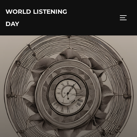
Skip
WORLD LISTENING
to
TOGG
content
DAY