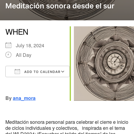
Meditación sonora desde el sur
WHEN
July 18, 2024
All Day
ADD TO CALENDAR
Download ICS
Google Calendar
iCalendar
Office 365
Outlook Live
By
ana_mora
Meditación sonora personal para celebrar el cierre e inicio
de ciclos individuales y colectivos, inspirada en el tema
del WLD2024: “Escuchar el tejido del tiempo” de las