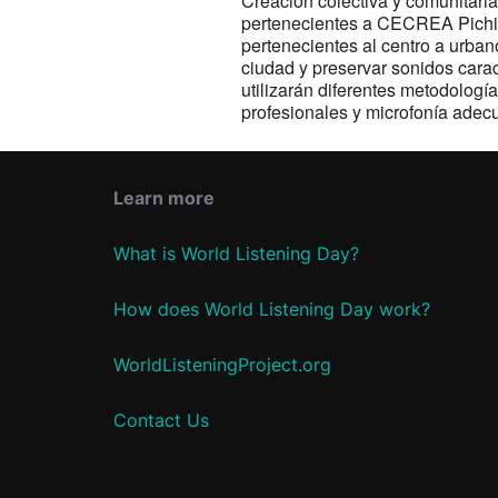
Creación colectiva y comunitaria
pertenecientes a CECREA Pichide
pertenecientes al centro a urban
ciudad y preservar sonidos cara
utilizarán diferentes metodologí
profesionales y microfonía adec
Learn more
What is World Listening Day?
How does World Listening Day work?
WorldListeningProject.org
Contact Us