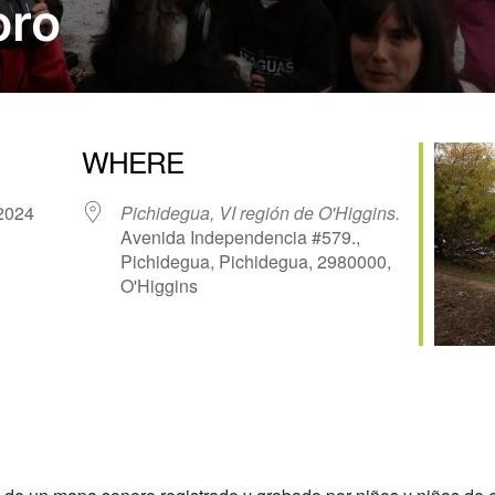
oro
WHERE
, 2024
Pichidegua, VI región de O'Higgins.
Avenida Independencia #579.,
Pichidegua, Pichidegua, 2980000,
O'Higgins
 365
Outlook Live