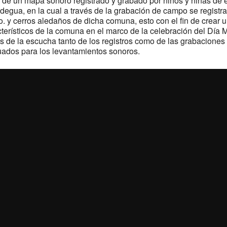
 de un mapa sonoro registrado y grabado por niños y niñas de e
gua, en la cual a través de la grabación de campo se registra
o. y cerros aledaños de dicha comuna, esto con el fin de crear u
cterísticos de la comuna en el marco de la celebración del Dí
as de la escucha tanto de los registros como de las grabacione
uados para los levantamientos sonoros.