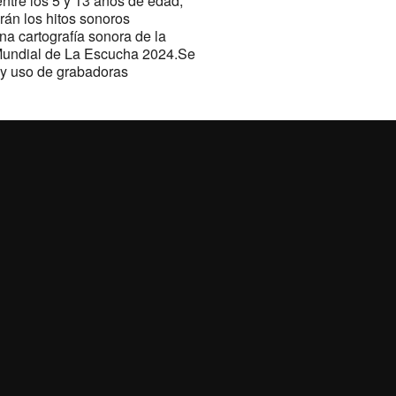
ntre los 5 y 13 años de edad,
rán los hitos sonoros
na cartografía sonora de la
a Mundial de La Escucha 2024.Se
s y uso de grabadoras