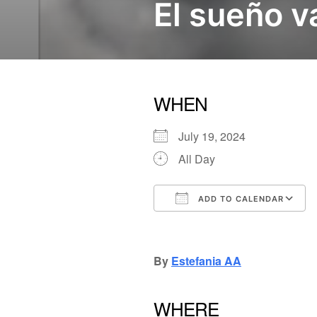
El sueño v
WHEN
July 19, 2024
All Day
ADD TO CALENDAR
Download ICS
Google Calendar
iCalendar
Office
By
Estefania AA
WHERE