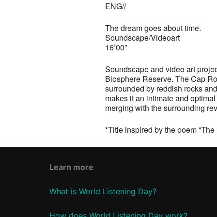
ENG//
The dream goes about time.
Soundscape/Videoart
16’00”
Soundscape and video art project
Biosphere Reserve. The Cap Roig 
surrounded by reddish rocks and 
makes it an intimate and optimal 
merging with the surrounding re
*Title inspired by the poem “The
Learn more
What is World Listening Day?
How does World Listening Day work?