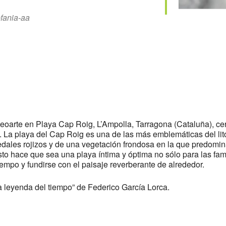
efania-aa
deoarte en Playa Cap Roig, L’Ampolla, Tarragona (Cataluña), ce
. La playa del Cap Roig es una de las más emblemáticas del lito
dales rojizos y de una vegetación frondosa en la que predomina
o hace que sea una playa íntima y óptima no sólo para las famil
empo y fundirse con el paisaje reverberante de alrededor.
a leyenda del tiempo” de Federico García Lorca.